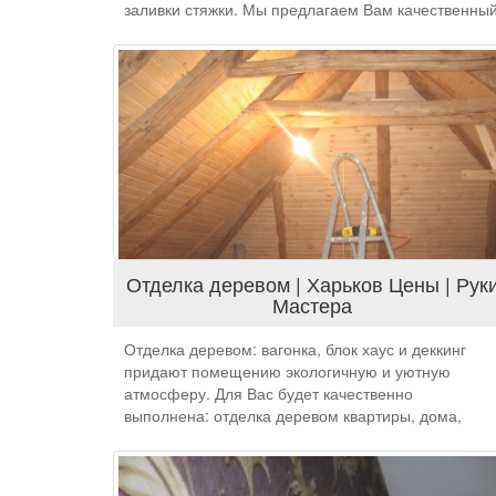
заливки стяжки. Мы предлагаем Вам качественны
монтаж теплого пола водяного или электрического
Отделка деревом | Харьков Цены | Рук
Мастера
Отделка деревом: вагонка, блок хаус и деккинг
придают помещению экологичную и уютную
атмосферу. Для Вас будет качественно
выполнена: отделка деревом квартиры, дома,
срубы, сауны, бани, балкона, лоджии.