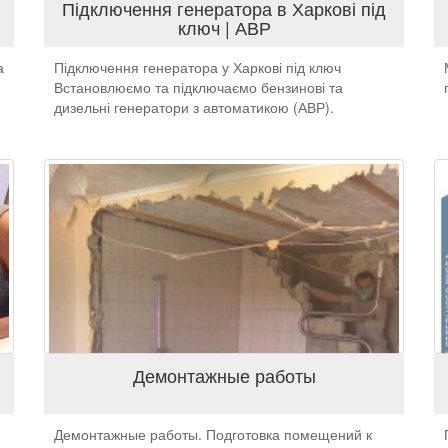
Підключення генератора в Харкові під
ключ | АВР
а
Підключення генератора у Харкові під ключ
Встановлюємо та підключаємо бензинові та
дизельні генератори з автоматикою (АВР).
Демонтажные работы
Демонтажные работы. Подготовка помещений к