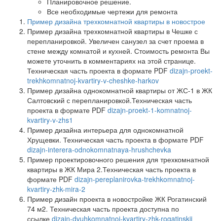
Планировочное решение.
Все необходимые чертежи для ремонта
Пример дизайна трехкомнатной квартиры в новострое
Пример дизайна трехкомнатной квартиры в Чешке с
перепланировкой. Увеличен санузел за счет проема в
стене между комнатой и кухней. Стоимость ремонта Вы
можете уточнить в комментариях на этой странице.
Техническая часть проекта в формате PDF
dizajn-proekt-
trekhkomnatnoj-kvartiry-v-cheshke-harkov
Пример дизайна однокомнатной квартиры от ЖС-1 в ЖК
Салтовский с перепланировкой.Техническая часть
проекта в формате PDF
dizajn-proekt-1-komnatnoj-
kvartiry-v-zhs1
Пример дизайна интерьера для однокомнатной
Хрущевки. Техническая часть проекта в формате PDF
dizajn-interera-odnokomnatnaya-hrushchevka
Пример проектировочного решения для трехкомнатной
квартиры в ЖК Мира 2.Техническая часть проекта в
формате PDF
dizajn-pereplanirovka-trekhkomnatnoj-
kvartiry-zhk-mira-2
Пример дизайн проекта в новостройке ЖК Рогатинский
74 м2. Техническая часть проекта доступна по
ссылке
dizajn-dvuhkomnatnoj-kvartiry-zhk-rogatinskij